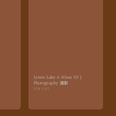
｜
Lewis Lake 6:30am 05｜
Photography 攝影
Regular
NT$ 3,525
price