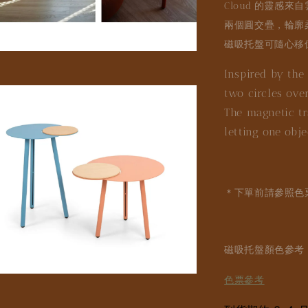
Cloud 的靈感
兩個圓交疊，輪廓
磁吸托盤可隨心移
Inspired by the 
two circles over
The magnetic tr
letting one obj
＊下單前請參照色
磁吸托盤顏色參考
色票參考