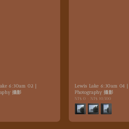
Lake 6:30am 02｜
Lewis Lake 6:30am 04
raphy 攝影
Photography 攝影
5
Regular
NT$ 0
-
NT$ 10,500
price