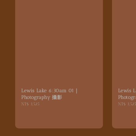
Lewis Lake 6:30am 01｜
Lewis 
Photography 攝影
Photog
Regular
NT$ 3,525
Regular
NT$ 3,52
price
price