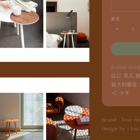
數量
Italian desi
設計
茶几
義大利製造
分享
Brand : True de
Design by：
Fav