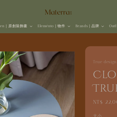
rten｜原創裝飾畫
Eleménto｜物件
Brands | 品牌
Out
True design
Clo
Tru
Regular
NT$ 22,
price
大小