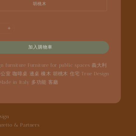
胡桃木
加入購物車
gn furniture
Furniture for public spaces
義大利
辦公室
咖啡桌
邊桌
橡木
胡桃木
住宅
True Design
Made in Italy
多功能
客廳
sign
aretto & Partners