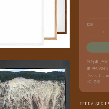
數量
裝飾畫
掛
畫
藝術微
Decor
Fram
分享
TERRA SER