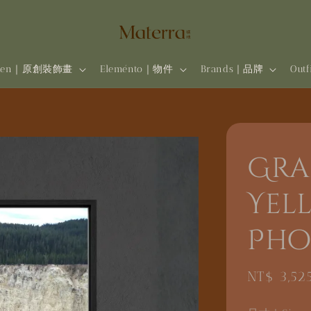
rten｜原創裝飾畫
Eleménto｜物件
Brands | 品牌
Out
Gra
Yel
Pho
Regular
NT$ 3,52
price