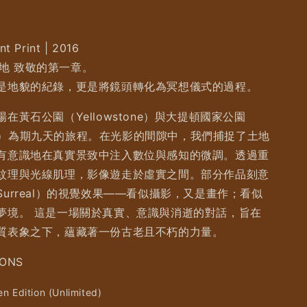
nt Print | 2016
 嵄地 致敬的第一章。
是地貌的紀錄，更是將鏡頭轉化為冥想儀式的過程。
在黃石公園（Yellowstone）與大提頓國家公園
eton）為期九天的旅程。在光影的間隙中，我們捕捉了土地
有意識地在真實景致中注入數位與感知的微調。透過重
紋理與光線肌理，影像遊走於虛實之間。部分作品刻意
urreal）的視覺效果——看似攝影，又是畫作；看似
夢境。 這是一場關於真實、意識與消逝的對話，旨在
質表象之下，蘊藏著一份古老且不朽的力量。
ONS
n Edition (Unlimited)