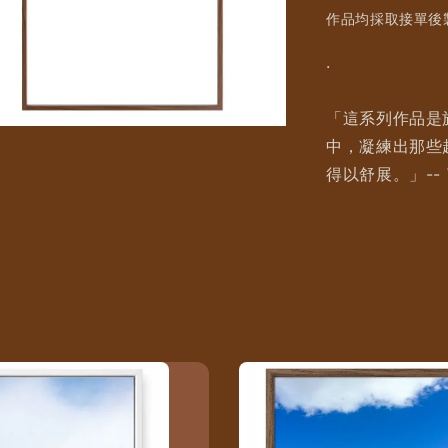
作品均採取接單後製
.
「這系列作品是
中，凝練出那些
得以舒展。」-- W