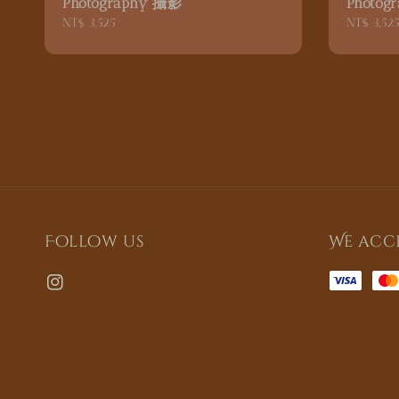
Photography 攝影
Photog
Regular
NT$ 3,525
Regular
NT$ 3,52
price
price
Follow us
We acc