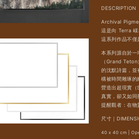
DESCRIPTION
Archival Pigme
這是向 Terra
這系列作品不僅
本系列源自於一場
（Grand T
的沈默詩篇，並
構被時間雕琢的
營造出超現實（S
真實，卻又如同
提醒觀者：在物
尺寸｜DIMENSI
40 x 40 cm | Ope