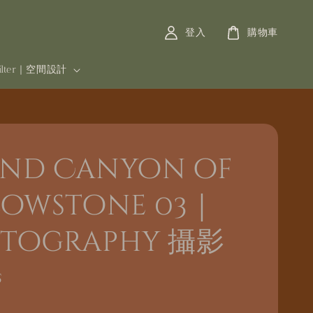
登入
購物車
filter | 空間設計
nd Canyon of
lowstone 03｜
tography 攝影
5