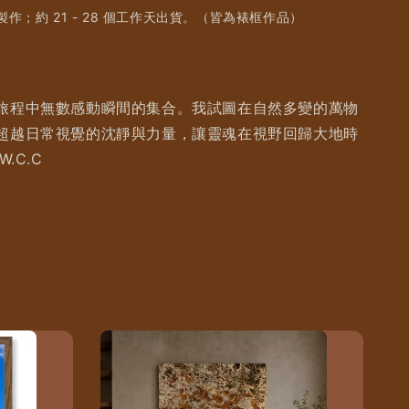
作；約 21 - 28 個工作天出貨。（皆為裱框作品）
旅程中無數感動瞬間的集合。我試圖在自然多變的萬物
超越日常視覺的沈靜與力量，讓靈魂在視野回歸大地時
.C.C