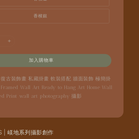
香檳銀
加入購物車
畫
復古裝飾畫
私藏掛畫
軟裝搭配
牆面裝飾
極簡掛
噴
Framed Wall Art
Ready to Hang Art
Home Wall
ed Print
wall art
photography
攝影
IES | 嵄地系列攝影創作