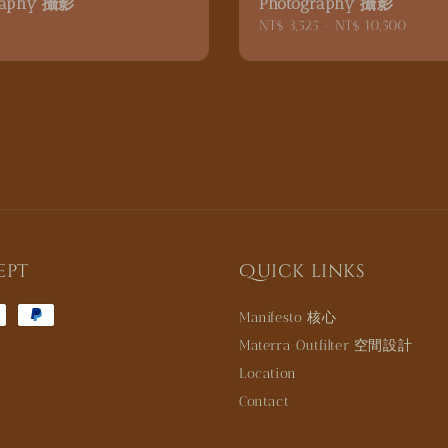
raphy 攝影
Photography 攝影
5
Regular
NT$ 3,525
-
NT$ 10,500
price
ept
Quick links
Manifesto 核心
Materra Outfilter 空間設計
Location
Contact