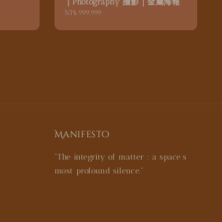
｜Photography 攝影｜金屬海報
Regular
NT$ 999,999
price
Manifesto
"The integrity of matter : a space’s
most profound silence."