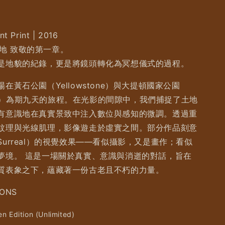
nt Print | 2016
 嵄地 致敬的第一章。
是地貌的紀錄，更是將鏡頭轉化為冥想儀式的過程。
在黃石公園（Yellowstone）與大提頓國家公園
eton）為期九天的旅程。在光影的間隙中，我們捕捉了土地
有意識地在真實景致中注入數位與感知的微調。透過重
紋理與光線肌理，影像遊走於虛實之間。部分作品刻意
urreal）的視覺效果——看似攝影，又是畫作；看似
夢境。 這是一場關於真實、意識與消逝的對話，旨在
質表象之下，蘊藏著一份古老且不朽的力量。
ONS
n Edition (Unlimited)