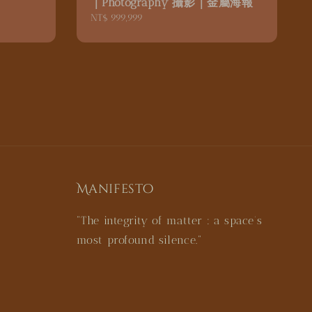
｜Photography 攝影｜金屬海報
Regular
NT$ 999,999
price
Manifesto
"The integrity of matter : a space’s
most profound silence."