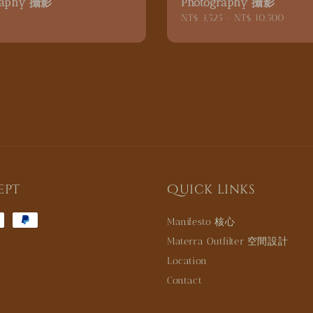
raphy 攝影
Photography 攝影
5
Regular
NT$ 3,525
-
NT$ 10,500
price
ept
Quick links
Manifesto 核心
Materra Outfilter 空間設計
Location
Contact