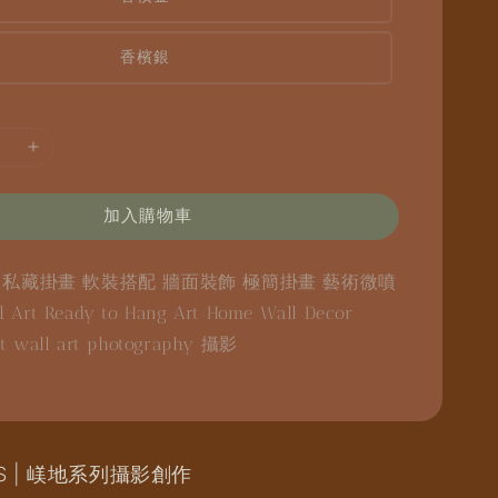
香檳銀
加入購物車
畫
私藏掛畫
軟裝搭配
牆面裝飾
極簡掛畫
藝術微噴
l Art
Ready to Hang Art
Home Wall Decor
nt
wall art
photography
攝影
IES | 嵄地系列攝影創作