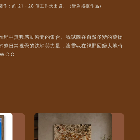
作；約 21 - 28 個工作天出貨。（皆為裱框作品）
旅程中無數感動瞬間的集合。我試圖在自然多變的萬物
超越日常視覺的沈靜與力量，讓靈魂在視野回歸大地時
.C.C