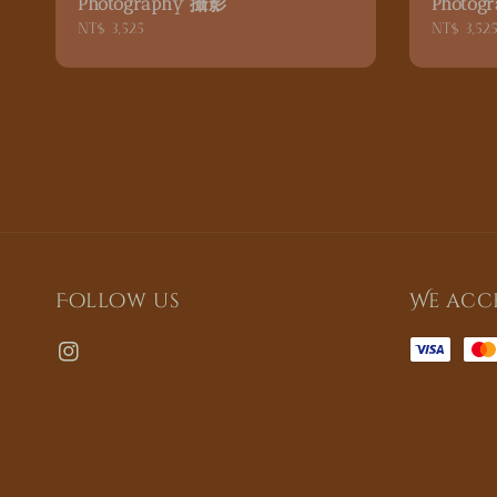
Photography 攝影
Photog
Regular
NT$ 3,525
Regular
NT$ 3,52
price
price
Follow us
We acc