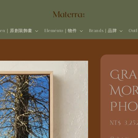
rten｜原創裝飾畫
Eleménto｜物件
Brands | 品牌
Out
Gra
Mor
Pho
Regular
NT$ 3,25
price