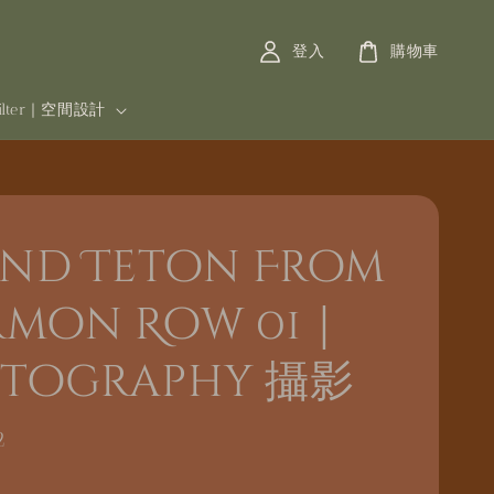
登入
購物車
filter | 空間設計
nd Teton From
mon Row 01｜
tography 攝影
2