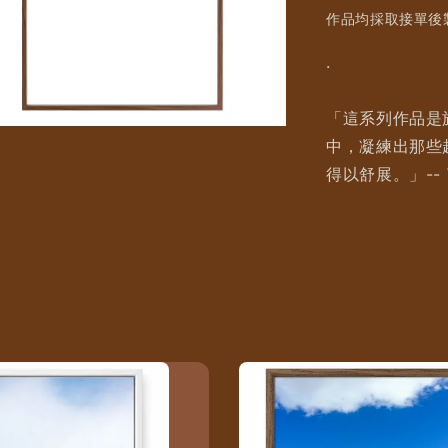
作品均採取接單後製
.
「這系列作品是
中，凝練出那些
得以舒展。」-- W