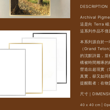
DESCRIPTION
Archival Pigme
這是向 Terra
這系列作品不僅
本系列源自於一場
（Grand T
的沈默詩篇，並
構被時間雕琢的
營造出超現實（S
真實，卻又如同
提醒觀者：在物
尺寸｜DIMENSI
40 x 40 cm | Ope