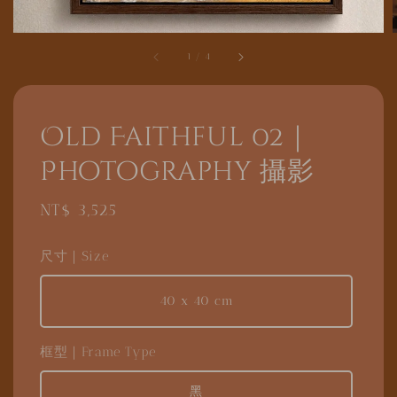
1
/
4
Old Faithful 02｜
Photography 攝影
Regular
NT$ 3,525
price
尺寸｜Size
40 x 40 cm
框型｜Frame Type
黑