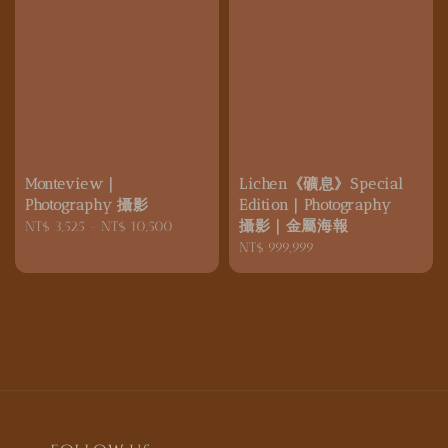
Monteview｜
Lichen《礦息》Special
Photography 攝影
Edition｜Photography
攝影｜金屬海報
Regular
NT$ 3,525
-
NT$ 10,500
price
Regular
NT$ 999,999
price