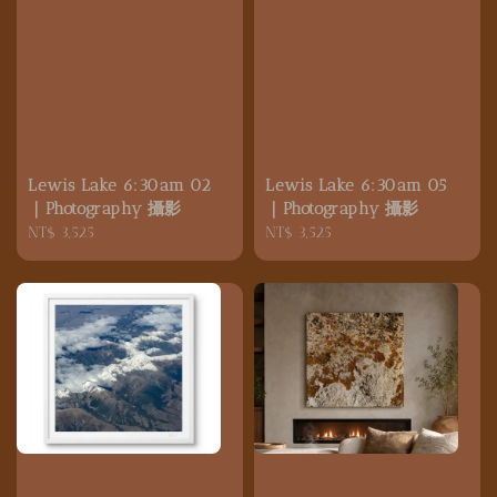
Lewis Lake 6:30am 02
Lewis Lake 6:30am 05
｜Photography 攝影
｜Photography 攝影
Regular
NT$ 3,525
Regular
NT$ 3,525
price
price