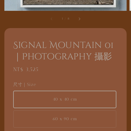
1
/
8
Signal Mountain 01
｜Photography 攝影
Regular
NT$ 3,525
price
尺寸｜Size
40 x 40 cm
60 x 90 cm