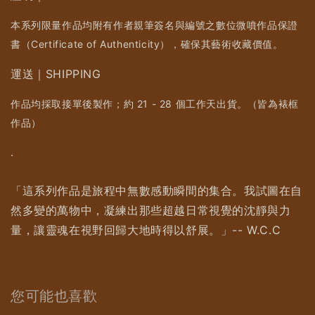
本系列限量作品均附有作者親筆簽名與編號之數位微噴作品保證
書（Certificate of Authenticity），確保其藝術收藏價值。
運送｜SHIPPING
作品均採取接單後製作；約 21 - 28 個工作天出貨。（皆為裱框
作品）
.
「這系列作品是旅程中無數感動瞬間的集合。我試圖在自
然多變的萬物中，凝練出那些超越日常視覺的沈靜與力
量，讓靈魂在視野回歸大地時得以舒展。」-- W.C.C
您可能也喜歡