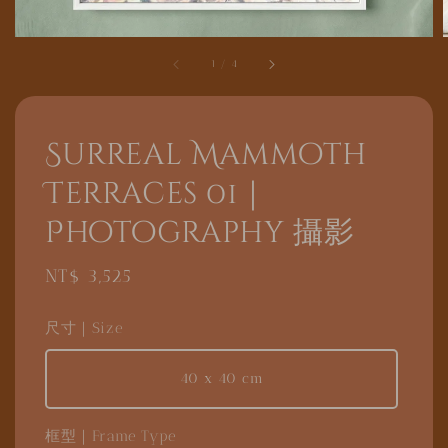
1
/
4
Surreal Mammoth
Terraces 01｜
Photography 攝影
Regular
NT$ 3,525
price
尺寸｜Size
40 x 40 cm
框型｜Frame Type