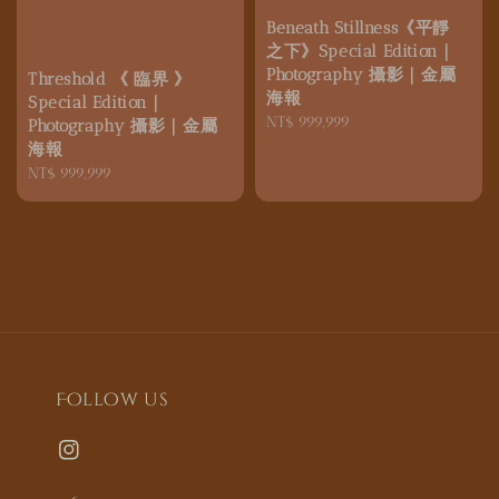
Beneath Stillness《平靜
之下》Special Edition｜
Photography 攝影｜金屬
Threshold 《 臨界 》
海報
Special Edition｜
Regular
NT$ 999,999
Photography 攝影｜金屬
price
海報
Regular
NT$ 999,999
price
Follow us