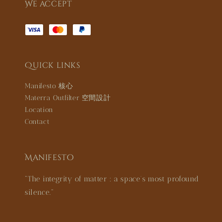
We accept
Quick links
Manifesto 核心
Materra Outfilter 空間設計
Location
Contact
Manifesto
"The integrity of matter : a space’s most profound
silence."