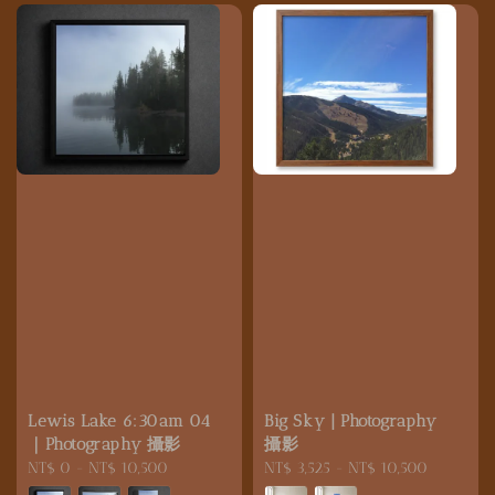
Lewis Lake 6:30am 04
Big Sky | Photography
｜Photography 攝影
攝影
Regular
NT$ 0
-
NT$ 10,500
Regular
NT$ 3,525
-
NT$ 10,500
price
price