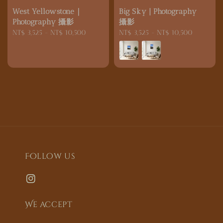
West Yellowstone｜
Big Sky | Photography
Photography 攝影
攝影
Regular
NT$ 3,525
-
NT$ 10,500
Regular
NT$ 3,525
-
NT$ 10,500
price
price
Follow us
We accept