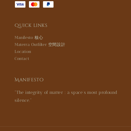
Quick links
Manifesto 核心
Materra Outfilter 空間設計
Location
Contact
Manifesto
"The integrity of matter : a space’s most profound
silence."