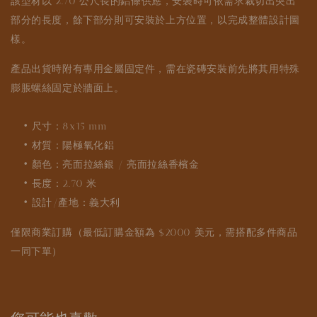
該型材以 2.70 公尺長的鋁條供應，安裝時可依需求裁切出突出
部分的長度，餘下部分則可安裝於上方位置，以完成整體設計圖
樣。
產品出貨時附有專用金屬固定件，需在瓷磚安裝前先將其用特殊
膨脹螺絲固定於牆面上。
• 尺寸：8x15 mm
• 材質：陽極氧化鋁
• 顏色：亮面拉絲銀 / 亮面拉絲香檳金
• 長度：2.70 米
• 設計/產地：義大利
僅限商業訂購（最低訂購金額為 $2000 美元，需搭配多件商品
一同下單）