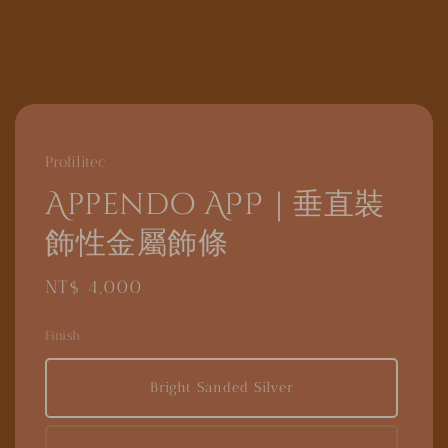
Profilitec
Appendo APP｜垂直裝
飾性金屬飾條
Regular
NT$ 4,000
price
Finish
Bright Sanded Silver