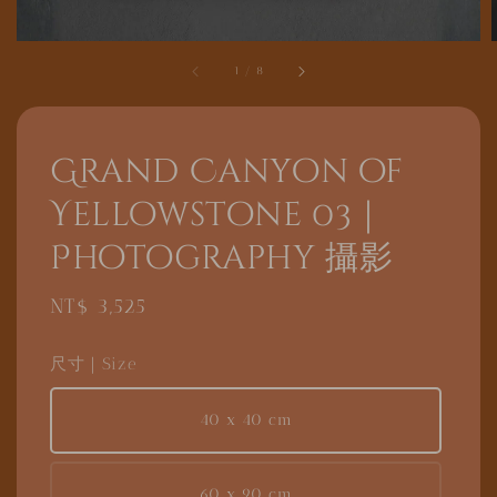
1
/
8
Grand Canyon of
Yellowstone 03｜
Photography 攝影
Regular
NT$ 3,525
price
尺寸｜Size
40 x 40 cm
60 x 90 cm