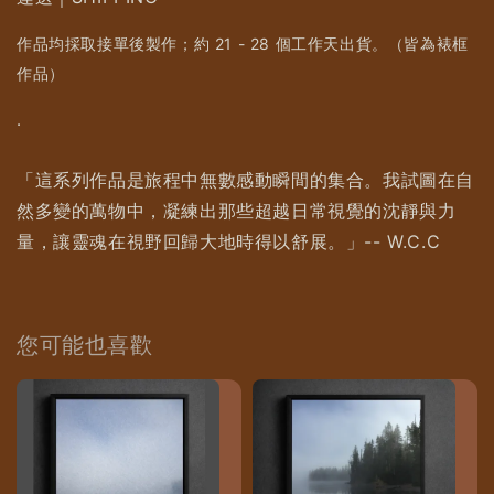
作品均採取接單後製作；約 21 - 28 個工作天出貨。（皆為裱框
作品）
.
「這系列作品是旅程中無數感動瞬間的集合。我試圖在自
然多變的萬物中，凝練出那些超越日常視覺的沈靜與力
量，讓靈魂在視野回歸大地時得以舒展。」-- W.C.C
您可能也喜歡