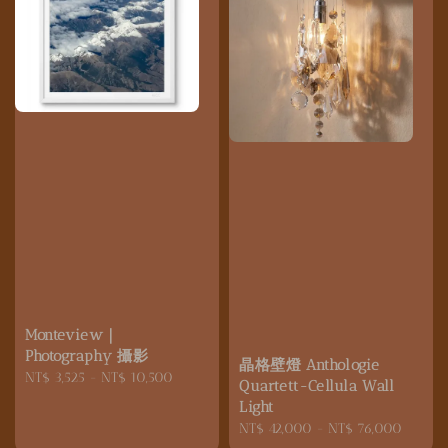
Monteview｜
Photography 攝影
晶格壁燈 Anthologie
Regular
NT$ 3,525
-
NT$ 10,500
Quartett-Cellula Wall
price
Light
Regular
NT$ 42,000
-
NT$ 76,000