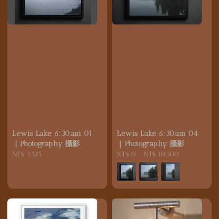
Lewis Lake 6:30am 01
Lewis Lake 6:30am 04
｜Photography 攝影
｜Photography 攝影
Regular
NT$ 3,525
Regular
NT$ 0
-
NT$ 10,500
price
price