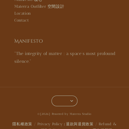
Materra Outfilter 空間設計
Location
Contact
Manifesto
"The integrity of matter : a space’s most profound
silence."
©{2026} Powered by Materra Studio
隱私權政策 / Privacy Policy
退款與退貨政策 / Refund &
|