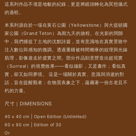
這系列作品不僅是地貌的紀錄，更是將鏡頭轉化為冥想儀式
的過程。
本系列源自於一場在黃石公園（Yellowstone）與大提頓國
家公園（Grand Teton）為期九天的旅程。在光影的間隙
中，我們捕捉了土地的沈默詩篇，並有意識地在真實景致中
注入數位與感知的微調。透過重構被時間雕琢的紋理與光線
肌理，影像遊走於虛實之間。部分作品刻意營造出超現實
（Surreal）的視覺效果——看似攝影，又是畫作；看似真
實，卻又如同夢境。 這是一場關於真實、意識與消逝的對
話，旨在提醒觀者：在物質表象之下，蘊藏著一份古老且不
朽的力量。
尺寸｜DIMENSIONS
40 x 40 cm | Open Edition (Unlimited)
60 x 90 cm | Edition of 30
Or