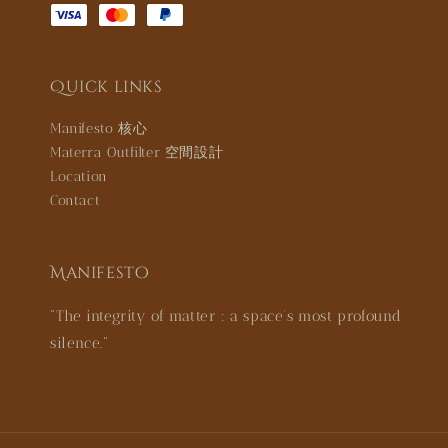
Quick links
Manifesto 核心
Materra Outfilter 空間設計
Location
Contact
Manifesto
"The integrity of matter : a space’s most profound
silence."