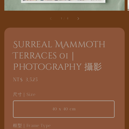
1
/
4
Surreal Mammoth
Terraces 01｜
Photography 攝影
Regular
NT$ 3,525
price
尺寸｜Size
40 x 40 cm
框型｜Frame Type