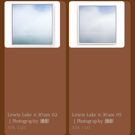
Lewis Lake 6:30am 02
Lewis Lake 6:30am 05
｜Photography 攝影
｜Photography 攝影
Regular
NT$ 3,525
Regular
NT$ 3,525
price
price