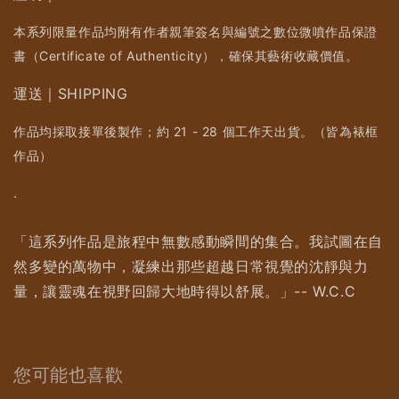
本系列限量作品均附有作者親筆簽名與編號之數位微噴作品保證
書（Certificate of Authenticity），確保其藝術收藏價值。
運送｜SHIPPING
作品均採取接單後製作；約 21 - 28 個工作天出貨。（皆為裱框
作品）
.
「這系列作品是旅程中無數感動瞬間的集合。我試圖在自
然多變的萬物中，凝練出那些超越日常視覺的沈靜與力
量，讓靈魂在視野回歸大地時得以舒展。」-- W.C.C
您可能也喜歡