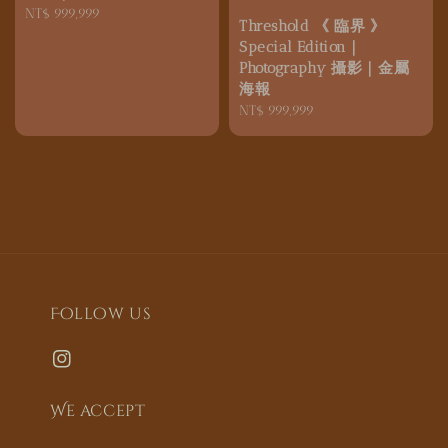
Regular
NT$ 999,999
Threshold 《 臨界 》
price
Special Edition｜
Photography 攝影｜金屬
海報
Regular
NT$ 999,999
price
Follow us
We accept