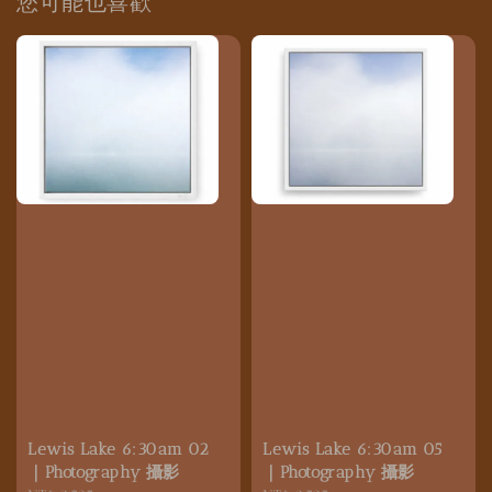
您可能也喜歡
Lewis Lake 6:30am 02
Lewis Lake 6:30am 05
｜Photography 攝影
｜Photography 攝影