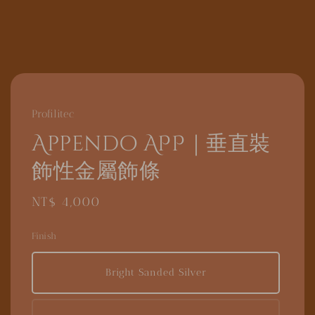
Profilitec
Appendo APP｜垂直裝
飾性金屬飾條
Regular
NT$ 4,000
price
Finish
Bright Sanded Silver