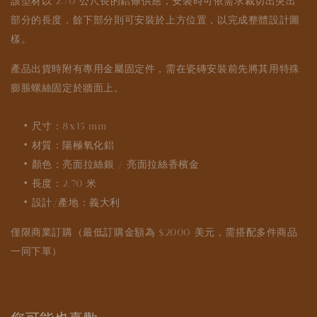
該型材以 2.70 公尺長的鋁條供應，安裝時可依需求裁切出突出
部分的長度，餘下部分則可安裝於上方位置，以完成整體設計圖
樣。
產品出貨時附有專用金屬固定件，需在瓷磚安裝前先將其用特殊
膨脹螺絲固定於牆面上。
• 尺寸：8x15 mm
• 材質：陽極氧化鋁
• 顏色：亮面拉絲銀 / 亮面拉絲香檳金
• 長度：2.70 米
• 設計/產地：義大利
僅限商業訂購（最低訂購金額為 $2000 美元，需搭配多件商品
一同下單）