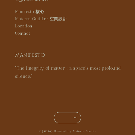
Manifesto 核心
Materra Outfilter 空間設計
Location
Contact
Manifesto
"The integrity of matter : a space’s most profound
silence."
©{2026} Powered by Materra Studio