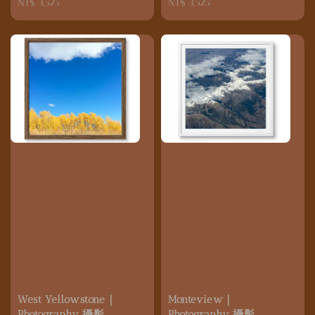
Regular
NT$ 3,525
Regular
NT$ 3,525
price
price
West Yellowstone｜
Monteview｜
Photography 攝影
Photography 攝影