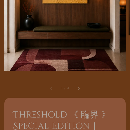
1
/
4
Threshold 《 臨界 》
Special Edition｜