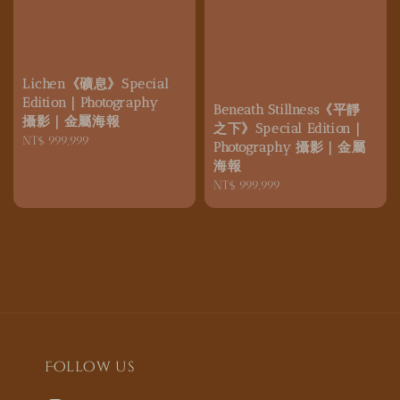
Lichen《礦息》Special
Edition｜Photography
Beneath Stillness《平靜
攝影｜金屬海報
之下》Special Edition｜
Regular
NT$ 999,999
Photography 攝影｜金屬
price
海報
Regular
NT$ 999,999
price
Follow us