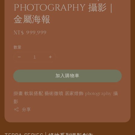
Photography 攝影｜
金屬海報
Regular
NT$ 999,999
price
數量
加入購物車
掛畫
軟裝搭配
藝術微噴
居家燈飾
photography
攝
影
分享