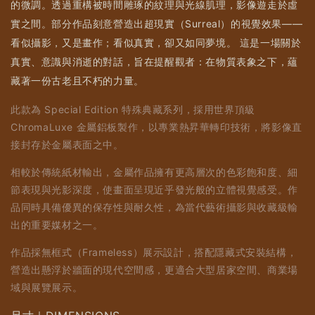
的微調。透過重構被時間雕琢的紋理與光線肌理，影像遊走於虛
實之間。部分作品刻意營造出超現實（Surreal）的視覺效果——
看似攝影，又是畫作；看似真實，卻又如同夢境。 這是一場關於
真實、意識與消逝的對話，旨在提醒觀者：在物質表象之下，蘊
藏著一份古老且不朽的力量。
此款為 Special Edition 特殊典藏系列，採用世界頂級
ChromaLuxe 金屬鋁板製作，以專業熱昇華轉印技術，將影像直
接封存於金屬表面之中。
相較於傳統紙材輸出，金屬作品擁有更高層次的色彩飽和度、細
節表現與光影深度，使畫面呈現近乎發光般的立體視覺感受。作
品同時具備優異的保存性與耐久性，為當代藝術攝影與收藏級輸
出的重要媒材之一。
作品採無框式（Frameless）展示設計，搭配隱藏式安裝結構，
營造出懸浮於牆面的現代空間感，更適合大型居家空間、商業場
域與展覽展示。