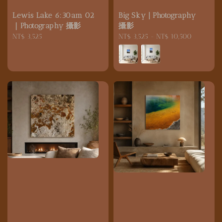
Lewis Lake 6:30am 02
Big Sky | Photography
｜Photography 攝影
攝影
Regular
NT$ 3,525
Regular
NT$ 3,525
-
NT$ 10,500
price
price